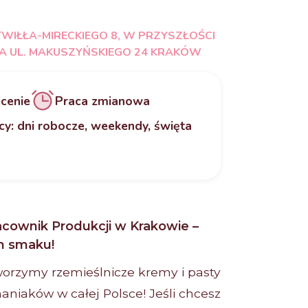
TWIŁŁA-MIRECKIEGO 8, W PRZYSZŁOŚCI
NA UL. MAKUSZYŃSKIEGO 24 KRAKÓW
cenie
Praca zmianowa
cy: dni robocze, weekendy, święta
cownik Produkcji w Krakowie –
m smaku!
worzymy rzemieślnicze kremy i pasty
niaków w całej Polsce! Jeśli chcesz