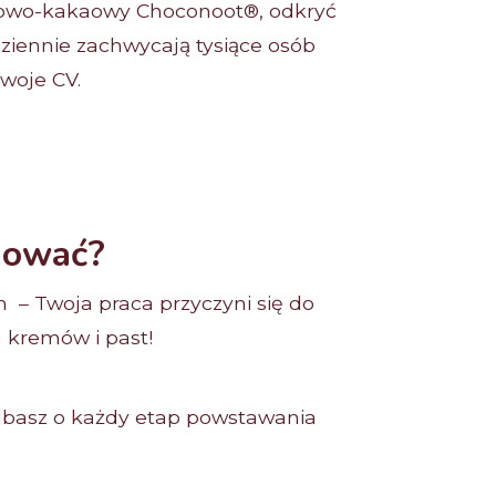
skowo-kakaowy Choconoot®, odkryć
dziennie zachwycają tysiące osób
woje CV.
mować?
 – Twoja praca przyczyni się do
 kremów i past!
dbasz o każdy etap powstawania