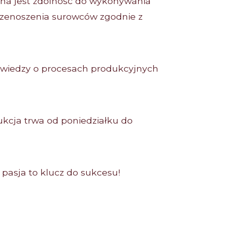
ana jest zdolność do wykonywania
przenoszenia surowców zgodnie z
u wiedzy o procesach produkcyjnych
kcja trwa od poniedziałku do
pasja to klucz do sukcesu!