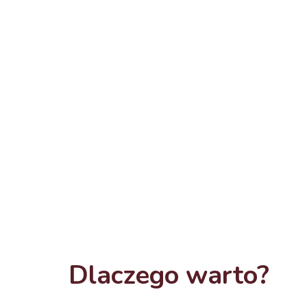
Szkolenie na start – wszystkiego 
Niezbędne narzędzia do pracy – z
ochronne oraz środki higieny i be
Wspierającą atmosferę w pracy –
pomagamy sobie wzajemnie
Możliwość korzystania z pakietu M
pracy
Dlaczego warto?