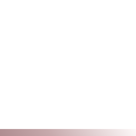
Wyrażam zgodę na przetwarzanie moich danych
osobowych przez Lood Is Good sp. z o.o. w celu
przeprowadzenia
obecnej
rekrutacji.
Zapoznałam/łem się z
Polityką Prywatności
Procesu Rekrutacji.
*
Wyrażam zgodę na przetwarzanie moich danych
osobowych przez Lood Is Good sp. z o.o. w celu
przeprowadzenia
przyszłych
rekrutacji.
Zapoznałam/łem się z
treścią zgody
oraz z
Polityką Prywatności Procesu Rekrutacji.