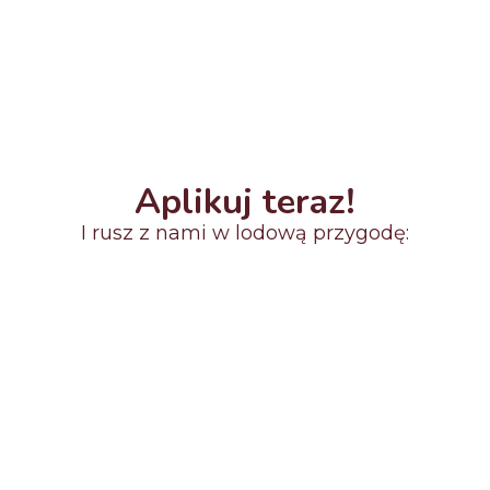
Możliwość skorzystania z pakietów
sportowych
płatne godziny kierownicze
przeznaczone na realizację działań
Loodspot Managera
Aplikuj teraz!
I rusz z nami w lodową przygodę:
Imię*
Nazwisko*