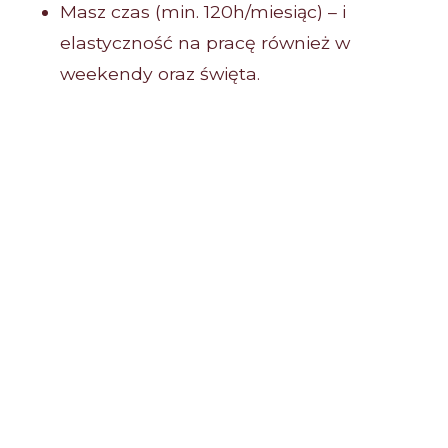
Masz czas (min. 120h/miesiąc) – i
elastyczność na pracę również w
weekendy oraz święta.
Elastyczne godziny pracy
Loody dostępne dla Ciebie na każdej
zmianie
Pełne przeszkolenie
Pracę w młodym, energicznym zespole
Wsparcie dyrektora sprzedaży