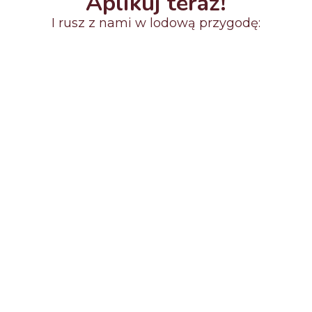
Aplikuj teraz!
I rusz z nami w lodową przygodę:
Imię*
Nazwisko*
Email*